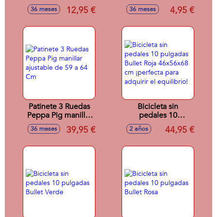
Block Pjmask 5 En
12,95 €
4,95 €
36 meses
36 meses
1. 52 X 40 X 10 Cm
Patinete 3 Ruedas
Bicicleta sin
Peppa Pig manillar
pedales 10
ajustable de 59 a
pulgadas Bullet
39,95 €
44,95 €
36 meses
2 años
64 Cm
Roja 46x56x68 cm
¡perfecta para
adquirir el
equilibrio!