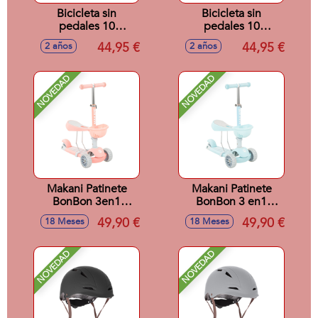
Bicicleta sin
Bicicleta sin
pedales 10
pedales 10
pulgadas Bullet
pulgadas Bullet
44,95 €
44,95 €
2 años
2 años
Verde
Rosa
NOVEDAD
NOVEDAD
Makani Patinete
Makani Patinete
BonBon 3en1
BonBon 3 en1
Candy Rosa
Candy Azul
49,90 €
49,90 €
18 Meses
18 Meses
NOVEDAD
NOVEDAD