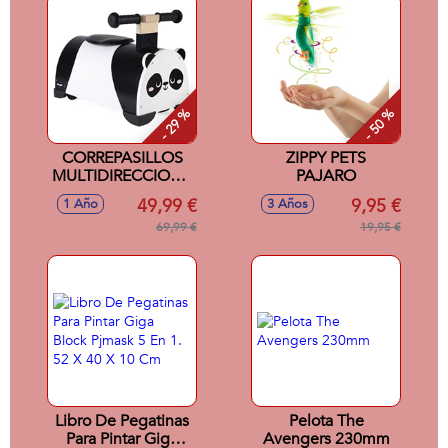
- 29 %
- 50 %
CORREPASILLOS
ZIPPY PETS
MULTIDIRECCIONAL
PAJARO
OSO
49,99 €
9,95 €
1 Año
3 Años
69,99 €
19,95 €
Libro De Pegatinas
Pelota The
Para Pintar Giga
Avengers 230mm