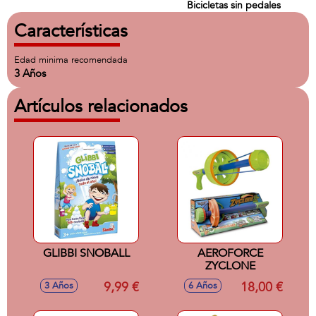
Bicicletas sin pedales
Características
Edad minima recomendada
3 Años
Artículos relacionados
GLIBBI SNOBALL
AEROFORCE
ZYCLONE
9,99 €
18,00 €
3 Años
6 Años