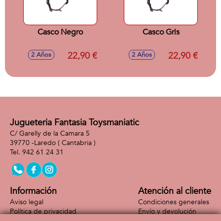
Casco Negro
Casco Gris
22,90 €
22,90 €
2 Años
2 Años
Jugueteria Fantasia Toysmaniatic
C/ Garelly de la Camara 5
39770 -
Laredo
( Cantabria )
942 61 24 31
Información
Atención al cliente
Aviso legal
Condiciones generales
Política de privacidad
Envío y devolución
Política de cookies
Contacto