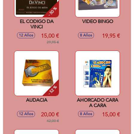
- 50 %
EL CODIGO DA
VIDEO BINGO
VINCI
15,00 €
19,95 €
12 Años
8 Años
29,95 €
- 52 %
AUDACIA
AHORCADO CARA
A CARA
20,00 €
15,00 €
12 Años
8 Años
42,00 €