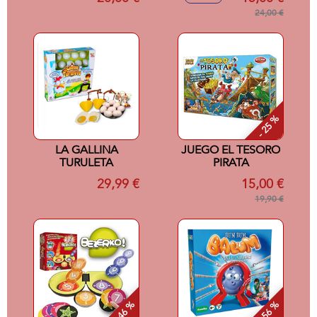
24,00 €
- 25 %
LA GALLINA
JUEGO EL TESORO
TURULETA
PIRATA
29,99 €
15,00 €
19,90 €
- 46 %
- 56 %