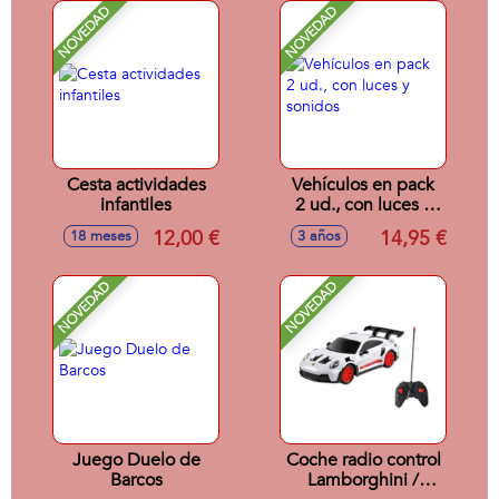
NOVEDAD
NOVEDAD
Cesta actividades
Vehículos en pack
infantiles
2 ud., con luces y
sonidos
12,00 €
14,95 €
18 meses
3 años
NOVEDAD
NOVEDAD
Juego Duelo de
Coche radio control
Barcos
Lamborghini /