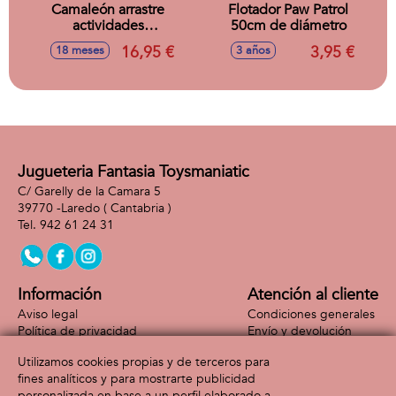
Camaleón arrastre
Flotador Paw Patrol
actividades
50cm de diámetro
28x13x14cm
16,95 €
3,95 €
18 meses
3 años
Jugueteria Fantasia Toysmaniatic
C/ Garelly de la Camara 5
39770 -
Laredo
( Cantabria )
942 61 24 31
Información
Atención al cliente
Aviso legal
Condiciones generales
Política de privacidad
Envío y devolución
Política de cookies
Contacto
Utilizamos cookies propias y de terceros para
Formas de pago
fines analíticos y para mostrarte publicidad
personalizada en base a un perfil elaborado a