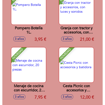
Pompero Botella
Granja con tractor y
1L.
accesorios, con
luces y sonidos
3,95 €
21,00 €
3 años
3 años
NOVEDAD
NOVEDAD
Menaje de cocina
Cesta Picnic con
con escurridor, 20
accesorios y
piezas
batidora
7,95 €
12,00 €
3 años
3 años