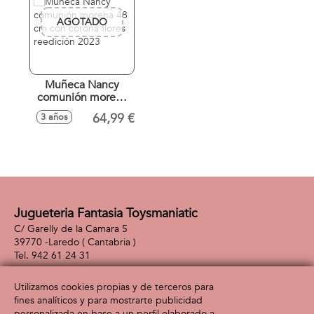
AGOTADO
Muñeca Nancy
comunión morena
48 cm con corona
64,99 €
3 años
flores reedición
2023
Jugueteria Fantasia Toysmaniatic
C/ Garelly de la Camara 5
39770 -
Laredo
( Cantabria )
942 61 24 31
Utilizamos cookies propias y de terceros para
fines analíticos y para mostrarte publicidad
Información
Atención al cliente
personalizada en base a un perfil elaborado a