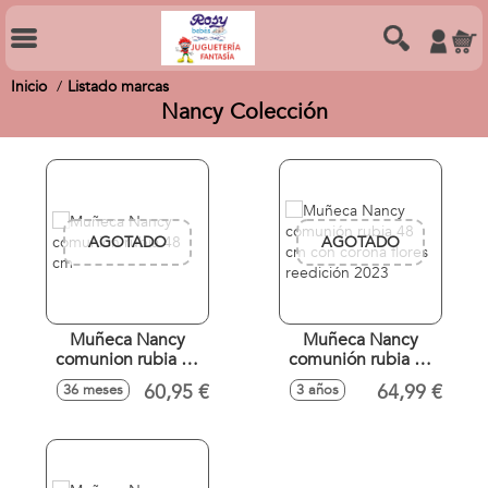
Inicio
Listado marcas
Nancy Colección
AGOTADO
AGOTADO
Muñeca Nancy
Muñeca Nancy
comunion rubia 48
comunión rubia 48
cm
cm con corona
60,95 €
64,99 €
36 meses
3 años
flores reedición
2023