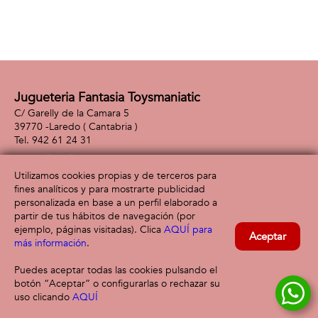
Jugueteria Fantasia Toysmaniatic
C/ Garelly de la Camara 5
39770 -
Laredo
( Cantabria )
942 61 24 31
Utilizamos cookies propias y de terceros para
fines analíticos y para mostrarte publicidad
Información
Atención al cliente
personalizada en base a un perfil elaborado a
Aviso legal
Condiciones generales
partir de tus hábitos de navegación (por
Política de privacidad
Envío y devolución
ejemplo, páginas visitadas). Clica
AQUÍ para
Aceptar
Política de cookies
Contacto
más información
.
Formas de pago
Puedes aceptar todas las cookies pulsando el
botón “Aceptar” o configurarlas o rechazar su
uso clicando
AQUÍ